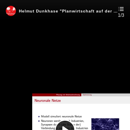
Helmut Dunkhase "Planwirtschaft auf der Höhe der Zeit"
1/3